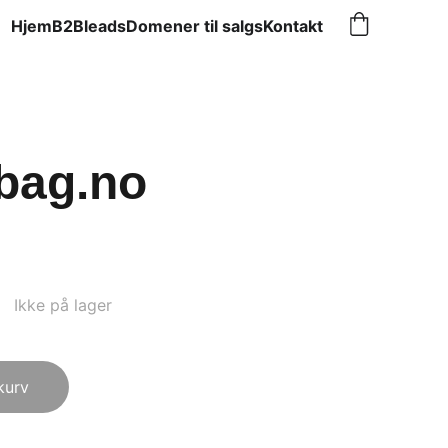
Hjem
B2Bleads
Domener til salgs
Kontakt
bag.no
Ikke på lager
kurv