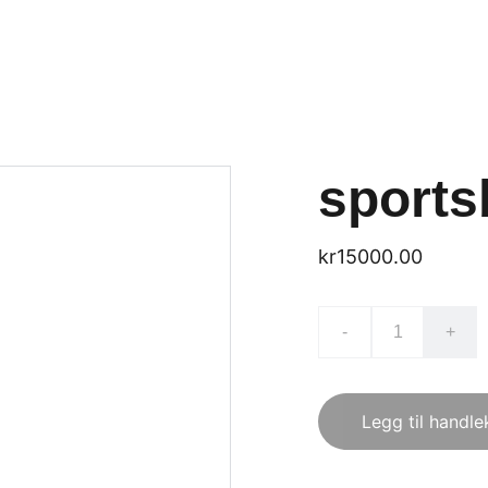
sports
kr15000.00
-
+
Legg til handle